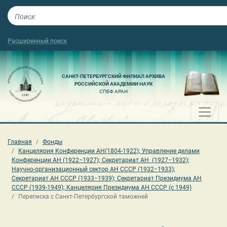
Расширенный поиск
САНКТ-ПЕТЕРБУРГСКИЙ ФИЛИАЛ АРХИВА
РОССИЙСКОЙ АКАДЕМИИ НАУК
СПбФ АРАН
Главная
Фонды
Канцелярия Конференции АН(1804-1922); Управление делами
Конференции АН (1922−1927); Секретариат АН (1927−1932);
Научно-организационный сектор АН СССР (1932−1933);
Секретариат АН СССР (1933−1939); Секретариат Президиума АН
СССР (1939-1949); Канцелярия Президиума АН СССР (с 1949)
Переписка с Санкт-Петербургской таможней