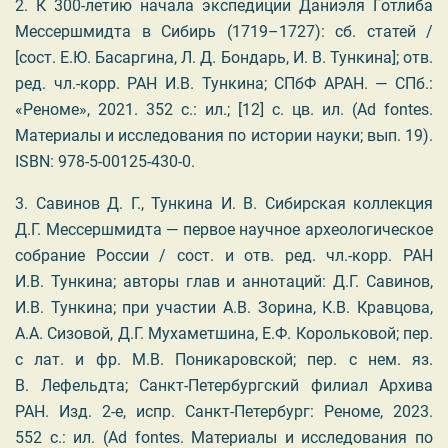
2.
К 300-летию начала экспедиции Даниэля Готлиба
Мессершмидта в Сибирь (1719–1727): сб. статей /
[сост. Е.Ю. Басаргина, Л. Д. Бондарь, И. В. Тункина]; отв.
ред. чл.-корр. РАН И.В. Тункина; СПбФ АРАН. — СПб.:
«Реноме», 2021. 352 с.: ил.; [12] с. цв. ил. (Ad fontes.
Материалы и исследования по истории науки; вып. 19).
ISBN
: 978-5-00125-430-0.
3.
Савинов Д. Г., Тункина И. В. Сибирская коллекция
Д.Г. Мессершмидта — первое научное археологическое
собрание России / сост. и отв. ред. чл.-корр. РАН
И.В. Тункина; авторы глав и аннотаций: Д.Г. Савинов,
И.В. Тункина; при участии А.В. Зорина, К.В. Кравцова,
А.А. Сизовой, Д.Г. Мухаметшина, Е.Ф. Корольковой; пер.
c лат. и фр. М.В. Поникаровской; пер. с нем. яз.
В. Лефельдта; Санкт-Петербургский филиал Архива
РАН. Изд. 2-е, испр. Санкт-Петербург: Реноме, 2023.
552 c.: ил. (Ad fontes. Материалы и исследования по