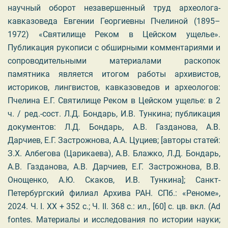
научный оборот незавершенный труд археолога-
кавказоведа Евгении Георгиевны Пчелиной (1895–
1972) «Святилище Реком в Цейском ущелье».
Публикация рукописи с обширными комментариями и
сопроводительными материалами раскопок
памятника является итогом работы архивистов,
историков, лингвистов, кавказоведов и археологов:
Пчелина Е.Г. Святилище Реком в Цейском ущелье: в 2
ч. / ред.-сост. Л.Д. Бондарь, И.В. Тункина; публикация
документов: Л.Д. Бондарь, А.В. Газданова, А.В.
Дарчиев, Е.Г. Застрожнова, А.А. Цуциев; [авторы статей:
З.Х. Албегова (Царикаева), А.В. Блажко, Л.Д. Бондарь,
А.В. Газданова, А.В. Дарчиев, Е.Г. Застрожнова, В.В.
Онощенко, А.Ю. Скаков, И.В. Тункина]; Санкт-
Петербургский филиал Архива РАН. СПб.: «Реноме»,
2024. Ч
. I. XX + 352
с
.;
Ч
. II. 368
с
.:
ил
., [60] c.
цв
.
вкл
. (Ad
fontes.
Материалы и исследования по истории науки;