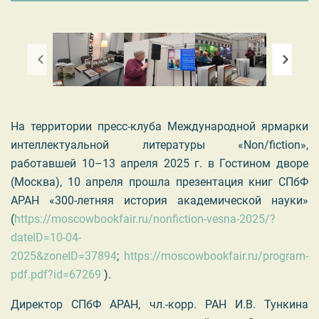
На территории пресс-клуба Международной ярмарки
интеллектуальной литературы «Non/fiction»,
работавшей 10–13 апреля 2025 г. в Гостином дворе
(Москва), 10 апреля прошла презентация книг СПбФ
АРАН «300-летняя история академической науки»
(
https://moscowbookfair.ru/nonfiction-vesna-2025/?
dateID=10-04-
2025&zoneID=37894
;
https://moscowbookfair.ru/program-
pdf.pdf?id=67269
).
Директор СПбФ АРАН, чл.-корр. РАН И.В. Тункина