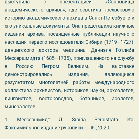
выступила с презентацией «Сокровища
академического архива», где осветила трехвековую
историю академического архива в Санкт-Петербурге и
его уникальные документы. Она представила книжные
издания архива, посвященные публикации научного
наследия первого исследователя Сибири (1719–1727),
данцигского доктора медицины Даниэля Готлиба
Мессершмидта (1685–1735), приглашенного на службу
в Россию Петром Великим. На выставке
демонстрировались издания, являющиеся
результатом многолетней работы международного
коллектива архивистов, историков науки, археологов,
лингвистов, востоковедов, ботаников, зоологов,
минералогов:
1.
Мессершмидт
Д
.
Sibiria Perlustrata etc.
Факсимильное издание рукописи. СПб., 2020.