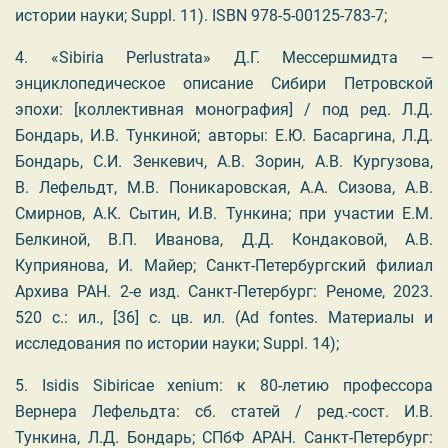
истории науки; Suppl. 11). ISBN 978-5-00125-783-7;
4.
«
Sibiria
Perlustrata
» Д.Г. Мессершмидта —
энциклопедическое описание Сибири Петровской
эпохи: [коллективная монография] / под ред. Л.Д.
Бондарь, И.В. Тункиной; авторы: Е.Ю. Басаргина, Л.Д.
Бондарь, С.И. Зенкевич, А.В. Зорин, А.В. Кургузова,
В. Лефельдт, М.В. Поникаровская, А.А. Сизова, А.В.
Смирнов, А.К. Сытин, И.В. Тункина; при участии Е.М.
Белкиной, В.П. Иванова, Д.Д. Кондаковой, А.В.
Куприянова, И. Майер; Санкт-Петербургский филиал
Архива РАН. 2-е изд. Санкт-Петербург: Реноме, 2023.
520 c.: ил., [36] с. цв. ил. (Ad fontes. Материалы и
исследования по истории науки; Suppl. 14);
5. Isidis Sibiricae xenium: к 80-летию профессора
Вернера Лефельдта: сб. статей / ред.-сост. И.В.
Тункина, Л.Д. Бондарь; СПбФ АРАН. Санкт-Петербург: